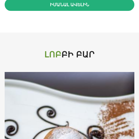
ԻՄԱՆԱԼ ԱՎԵԼԻՆ
ԼՈԲ
ԲԻ ԲԱՐ