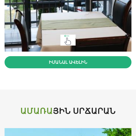
ԻՄԱՆԱԼ ԱՎԵԼԻՆ
ԱՄԱՌԱ
ՅԻՆ ՍՐՃԱՐԱՆ