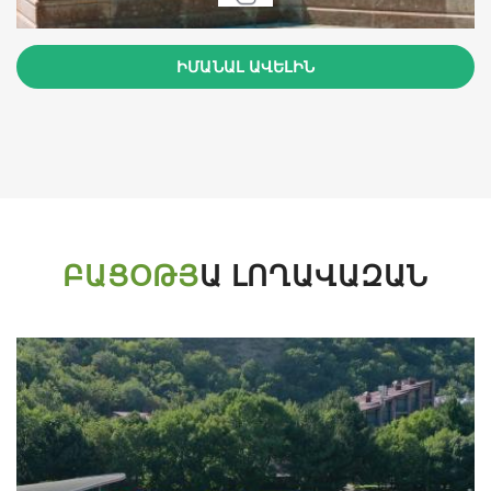
ԻՄԱՆԱԼ ԱՎԵԼԻՆ
ԲԱՑՕԹՅ
Ա ԼՈՂԱՎԱԶԱՆ