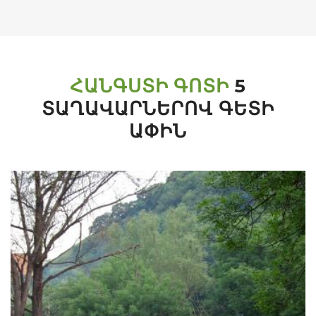
ՀԱՆԳՍՏԻ ԳՈՏԻ
5
ՏԱՂԱՎԱՐՆԵՐՈՎ ԳԵՏԻ
ԱՓԻՆ