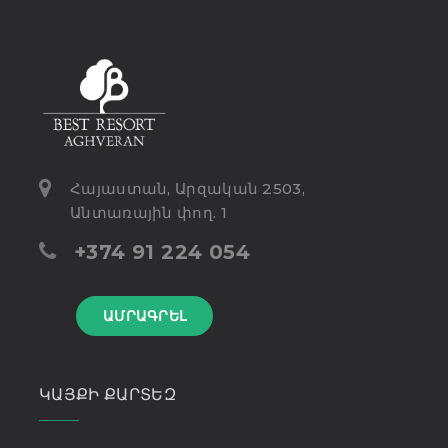
Հայաստան, Արզական 2503,
Անտառային փող. 1
+374 91 224 054
ԱՄՐԱԳՐԵԼ
ԿԱՅՔԻ ՔԱՐՏԵԶ