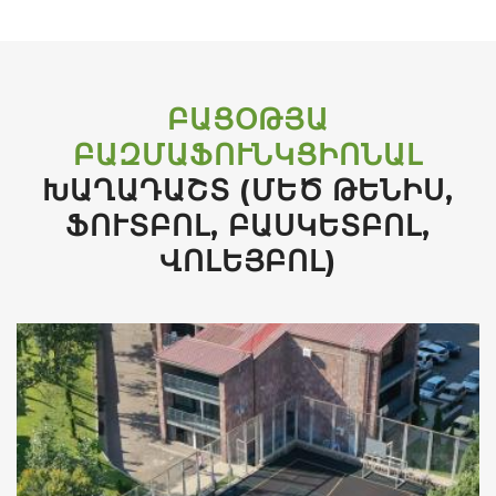
ԲԱՑՕԹՅԱ
ԲԱԶՄԱՖՈՒՆԿՑԻՈՆԱԼ
ԽԱՂԱԴԱՇՏ (ՄԵԾ ԹԵՆԻՍ,
ՖՈՒՏԲՈԼ, ԲԱՍԿԵՏԲՈԼ,
ՎՈԼԵՅԲՈԼ)