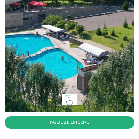
ԻՄԱՆԱԼ ԱՎԵԼԻՆ