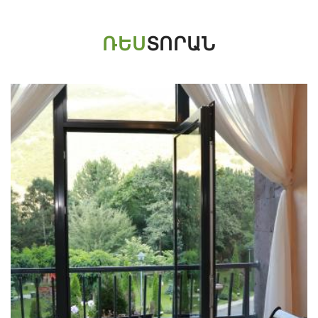
ՌԵՍ
ՏՈՐԱՆ