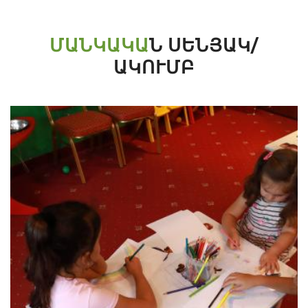
ՄԱՆԿԱԿԱ
Ն ՍԵՆՅԱԿ/
ԱԿՈՒՄԲ