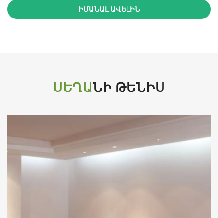
ԻՄԱՆԱԼ ԱՎԵԼԻՆ
ՍԵՂԱ
ՆԻ ԹԵՆԻՍ