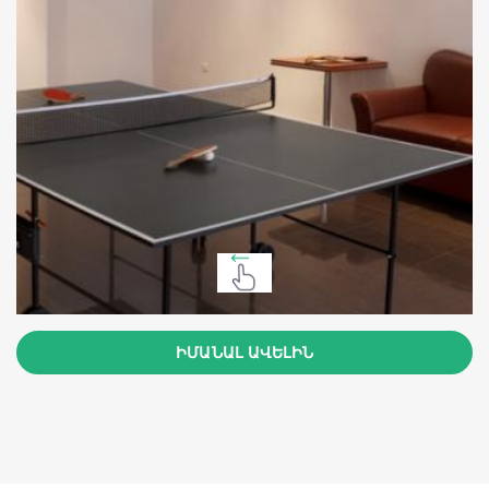
ԻՄԱՆԱԼ ԱՎԵԼԻՆ