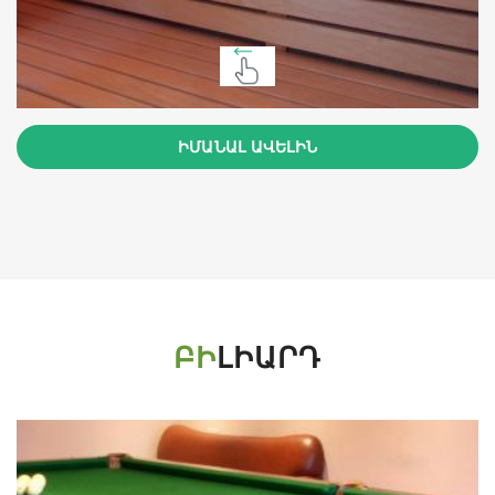
ԻՄԱՆԱԼ ԱՎԵԼԻՆ
ԲԻ
ԼԻԱՐԴ