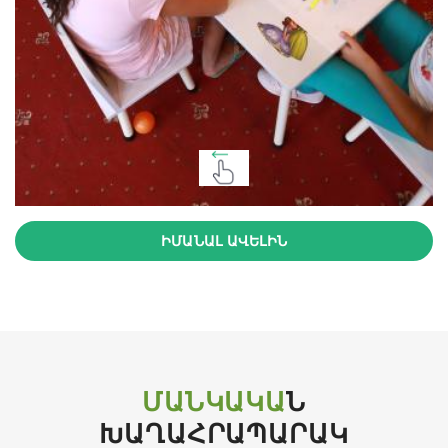
ԻՄԱՆԱԼ ԱՎԵԼԻՆ
ՄԱՆԿԱԿԱ
Ն
ԽԱՂԱՀՐԱՊԱՐԱԿ