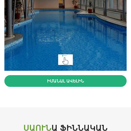
ԻՄԱՆԱԼ ԱՎԵԼԻՆ
ՍԱՈՒՆ
Ա ՖԻՆՆԱԿԱՆ