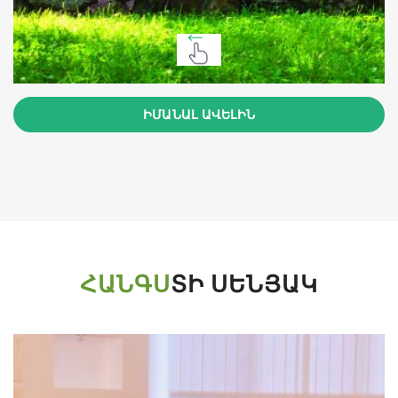
ԻՄԱՆԱԼ ԱՎԵԼԻՆ
ՀԱՆԳՍ
ՏԻ ՍԵՆՅԱԿ