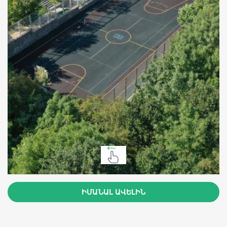
ԻՄԱՆԱԼ ԱՎԵԼԻՆ