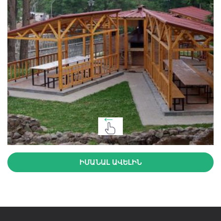
ԻՄԱՆԱԼ ԱՎԵԼԻՆ