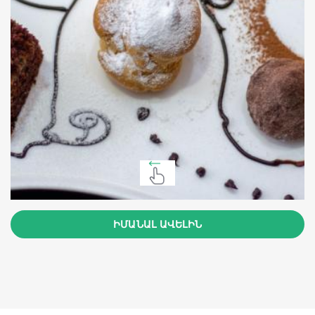
ԻՄԱՆԱԼ ԱՎԵԼԻՆ