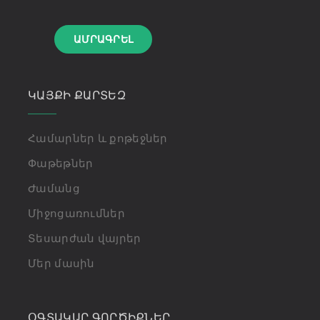
ԱՄՐԱԳՐԵԼ
ԿԱՅՔԻ ՔԱՐՏԵԶ
Համարներ և քոթեջներ
Փաթեթներ
Ժամանց
Միջոցառումներ
Տեսարժան վայրեր
Մեր մասին
ՕԳՏԱԿԱՐ ԳՈՐԾԻՔՆԵՐ