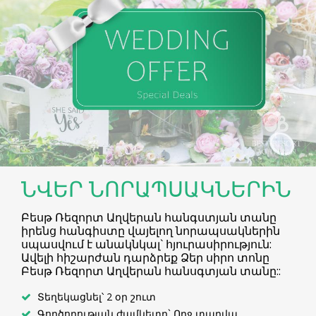
ՆՎԵՐ ՆՈՐԱՊՍԱԿՆԵՐԻՆ
Բեսթ Ռեզորտ Աղվերան հանգստյան տանը
իրենց հանգիստը վայելող նորապսակներին
սպասվում է անակնկալ` հյուրասիրություն:
Ավելի հիշարժան դարձրեք Ձեր սիրո տոնը
Բեսթ Ռեզորտ Աղվերան հանսգտյան տանը::
Տեղեկացնել՝ 2 օր շուտ
Գործողության ժամկետը` Ողջ տարվա