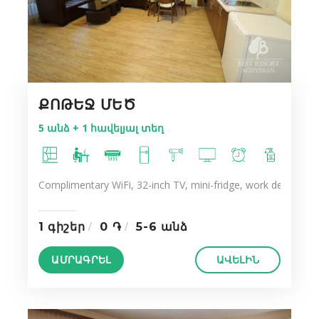
ՔՈԹԵՋ ՄԵԾ
5 անձ + 1 հավելյալ տեղ
Complimentary WiFi, 32-inch TV, mini-fridge, work desk, ergo
1 գիշեր
0 ֏
5-6 անձ
ԱՄՐԱԳՐԵԼ
ԱՎԵԼԻՆ