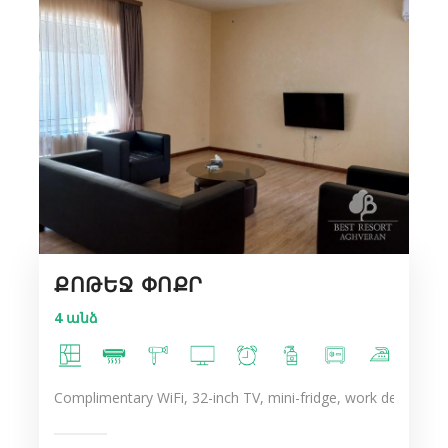
ՔՈԹԵՋ ՓՈՔՐ
4 անձ
Complimentary WiFi, 32-inch TV, mini-fridge, work desk, ergo