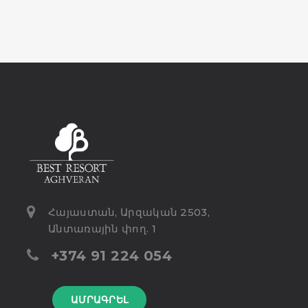
Հայաստան, Արզական 2503,
Անտառային փող. 1
+374 91 224 054
ԱՄՐԱԳՐԵԼ