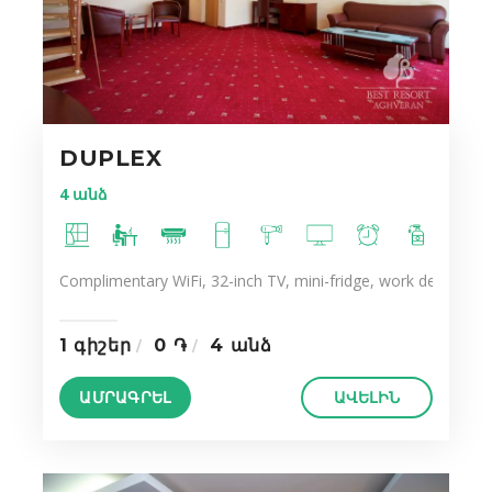
DUPLEX
4 անձ
Complimentary WiFi, 32-inch TV, mini-fridge, work desk, ergo
1 գիշեր
0 ֏
4 անձ
ԱՄՐԱԳՐԵԼ
ԱՎԵԼԻՆ