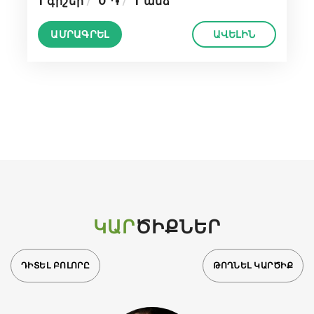
1 գիշեր
0 ֏
1 անձ
ԱՄՐԱԳՐԵԼ
ԱՎԵԼԻՆ
ԿԱՐ
ԾԻՔՆԵՐ
ԴԻՏԵԼ ԲՈԼՈՐԸ
ԹՈՂՆԵԼ ԿԱՐԾԻՔ