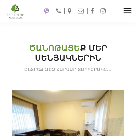
Համարներ և քոթեջներ
Tog
ԳԼԽԱՎՈՐ
ՀԱՄԱՐՆԵՐ ԵՒ ՔՈԹԵՋՆԵՐ
navi
ԾԱՆՈԹԱՑԵ
Ք ՄԵՐ
ՍԵՆՅԱԿՆԵՐԻՆ
ԸՆՏՐԵՔ ՁԵԶ ՀԱՐՄԱՐ ՏԱՐԲԵՐԱԿԸ․․․