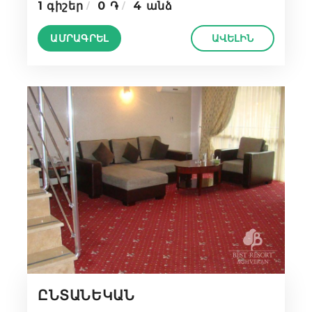
1 գիշեր
0 ֏
4 անձ
ԱՄՐԱԳՐԵԼ
ԱՎԵԼԻՆ
ԸՆՏԱՆԵԿԱՆ