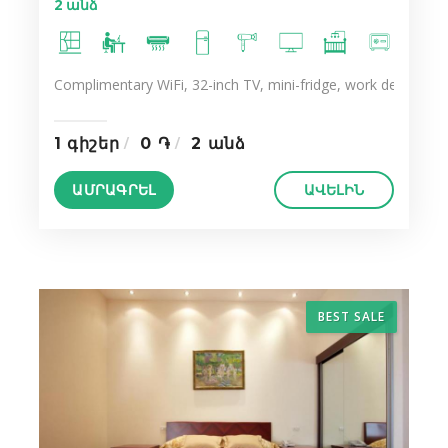
2 անձ
Complimentary WiFi, 32-inch TV, mini-fridge, work desk, ergo
1 գիշեր
0 ֏
2 անձ
ԱՄՐԱԳՐԵԼ
ԱՎԵԼԻՆ
BEST SALE