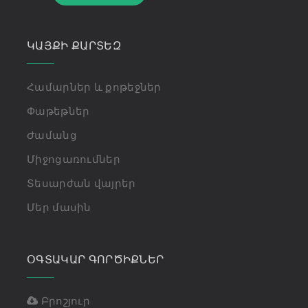
ԿԱՅՔԻ ՔԱՐՏԵԶ
Համարներ և քոթեջներ
Փաթեթներ
Ժամանց
Միջոցառումներ
Տեսարժան վայրեր
Մեր մասին
ՕԳՏԱԿԱՐ ԳՈՐԾԻՔՆԵՐ
Բրոշյուր