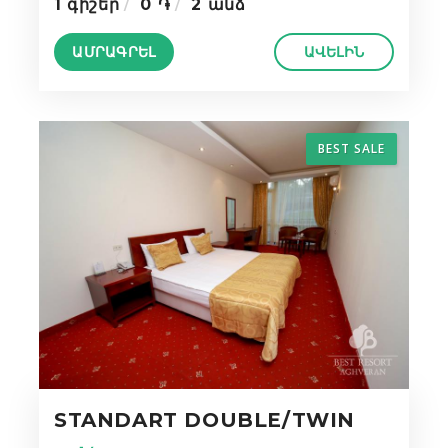
1 գիշեր
0 ֏
2 անձ
ԱՄՐԱԳՐԵԼ
ԱՎԵԼԻՆ
BEST SALE
STANDART DOUBLE/TWIN